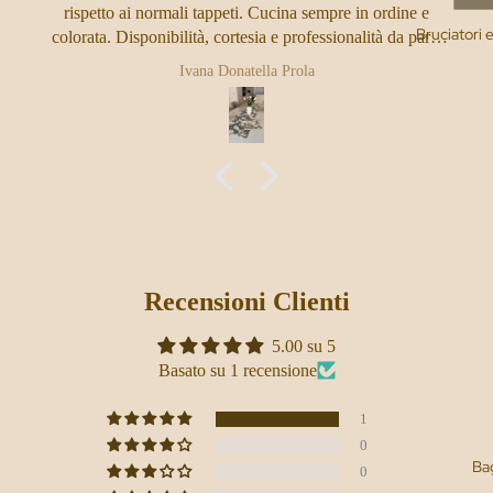
rispetto ai normali tappeti. Cucina sempre in ordine e
Bruciatori e
colorata. Disponibilità, cortesia e professionalità da parte
dello staff, molto soddisfatta come sempre del resto
Ivana Donatella Prola
Recensioni Clienti
5.00 su 5
Basato su 1 recensione
1
0
Ba
0