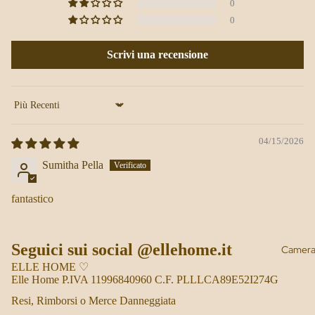
0
0
Scrivi una recensione
Sort by
04/15/2026
Sumitha Pella
fantastico
Seguici sui social @ellehome.it
Camera 
ELLE HOME ♡
Elle Home P.IVA 11996840960 C.F. PLLLCA89E52I274G
Resi, Rimborsi o Merce Danneggiata