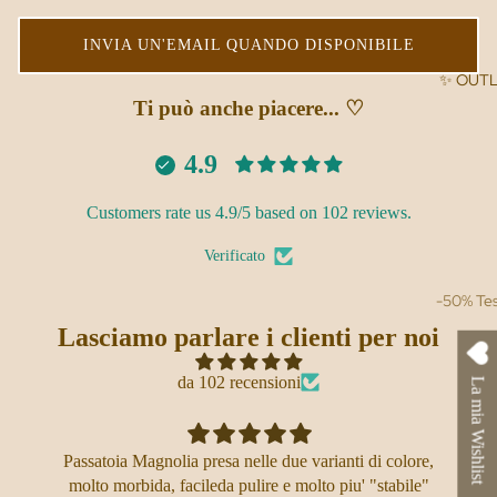
INVIA UN'EMAIL QUANDO DISPONIBILE
✨ OUTL
Ti può anche piacere... ♡
4.9
Customers rate us 4.9/5 based on 102 reviews.
Verificato
-50% Tes
Lasciamo parlare i clienti per noi
-50% Ogg
da 102 recensioni
La mia Wishlist
Passatoia Magnolia presa nelle due varianti di colore,
molto morbida, facileda pulire e molto piu' "stabile"