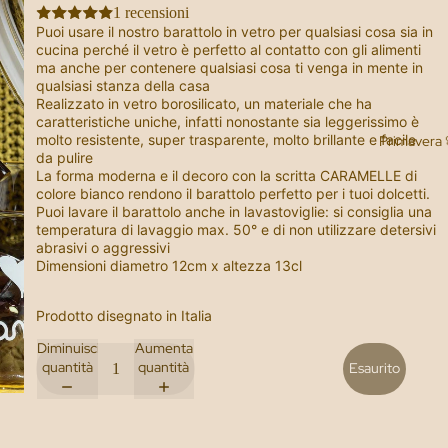
1 recensioni
Puoi usare il nostro barattolo in vetro per qualsiasi cosa sia in
cucina perché il vetro è perfetto al contatto con gli alimenti
ma anche per contenere qualsiasi cosa ti venga in mente in
qualsiasi stanza della casa
Realizzato in vetro borosilicato, un materiale che ha
caratteristiche uniche, infatti nonostante sia leggerissimo è
molto resistente, super trasparente, molto brillante e facile
Primavera 
da pulire
La forma moderna e il decoro con la scritta CARAMELLE di
colore bianco rendono il barattolo perfetto per i tuoi dolcetti.
Puoi lavare il barattolo anche in lavastoviglie:
si consiglia una
temperatura di lavaggio max. 50° e di non utilizzare detersivi
abrasivi o aggressivi
Dimensioni diametro 12cm x altezza
13
cl
Prodotto disegnato in Italia
Diminuisci
Aumenta
quantità
quantità
Esaurito