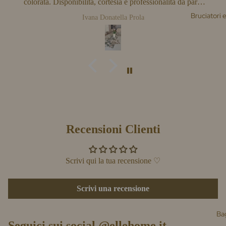
colorata. Disponibilità, cortesia e professionalità da parte
dello staff, molto soddisfatta come sempre del resto
Bruciatori e
Ivana Donatella Prola
Recensioni Clienti
Scrivi qui la tua recensione ♡
Scrivi una recensione
Ba
Seguici sui social @ellehome.it