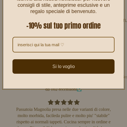
consigli di stile, anteprime esclusive e un
regalo speciale di benvenuto.
Ti può anche piacere... ♡
✨ OUTL
-10% sul tuo primo ordine
4.9
Customers rate us 4.9/5 based on 102 reviews.
Verificato
Si lo voglio
Lasciamo parlare i clienti per noi
-50% Tes
-50% Ogg
da 102 recensioni
Passatoia Magnolia presa nelle due varianti di colore,
Que
molto morbida, facileda pulire e molto piu' "stabile"
que
rispetto ai normali tappeti. Cucina sempre in ordine e