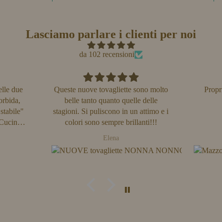
Lasciamo parlare i clienti per noi
da 102 recensioni
sono molto
Proprio belli! Sembrano veri 🥰
e delle
 attimo e i
anti!!!
Loredana