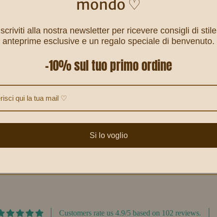
mondo ♡
Iscriviti alla nostra newsletter per ricevere consigli di stile
anteprime esclusive e un regalo speciale di benvenuto.
-10% sul tuo primo ordine
Primavera 🌸 Estate 🌊
Si lo voglio
INVIA UN'EMAIL QUANDO DISPONIBILE
♡
Customers rate us 4.9/5 based on 102 reviews.