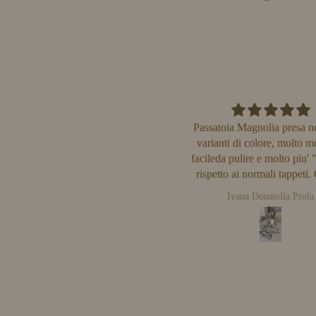
Passatoia Magnolia presa nelle due
Queste nuove tovagliette 
varianti di colore, molto morbida,
belle tanto quanto quell
facileda pulire e molto piu' "stabile"
stagioni. Si puliscono in un
rispetto ai normali tappeti. Cucina
colori sono sempre brill
sempre in ordine e colorata.
Ivana Donatella Prola
Elena
Disponibilità, cortesia e
professionalità da parte dello staff,
molto soddisfatta come sempre del
resto