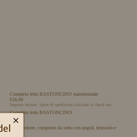
Completo letto BASTONCINO matrimoniale
€56,90
Imposte incluse. Spese di spedizione calcolate al check-out.
Completo letto BASTONCINO
del
100% cotone, composto da sotto con angoli, lenzuolo e
federe.