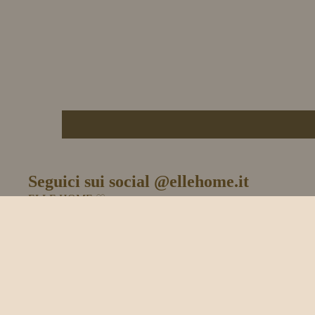
Seguici sui social @ellehome.it
ELLE HOME ♡
Elle Home P.IVA 11996840960 C.F. PLLLCA89E52I274G
Resi, Rimborsi o Merce Danneggiata
Modalità e spese di spedizione
Condizioni generali di Vendita
Termini e condizioni d'uso