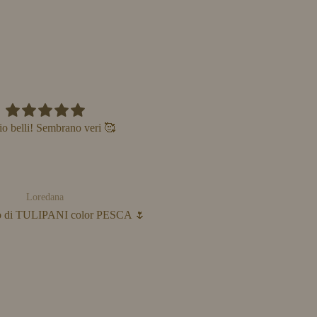
Bellissimo centrotavola!!
Ben fatto,buonissima qualit
CRISTIANA CASALINI
Anonimo