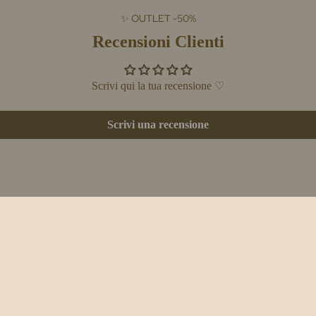
✨ OUTLET -50%
Recensioni Clienti
Scrivi qui la tua recensione ♡
Scrivi una recensione
-50% Tessile
-50% Oggettistica