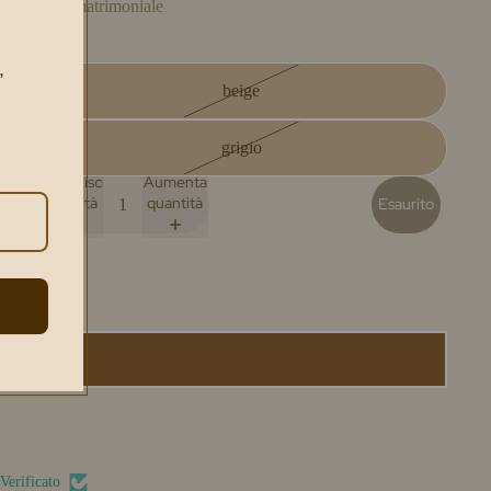
Size
matrimoniale
Colore
,
beige
grigio
Diminuisci
Aumenta
quantità
quantità
Esaurito
Verificato