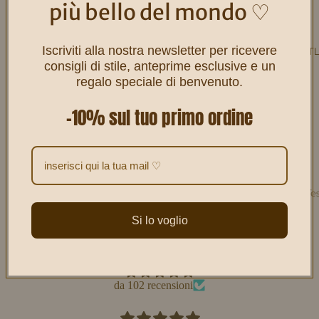
più bello del mondo ♡
Iscriviti alla nostra newsletter per ricevere
✨ OUTL
consigli di stile, anteprime esclusive e un
INVIA UN'EMAIL QUANDO DISPONIBILE
regalo speciale di benvenuto.
Ti può anche piacere... ♡
-10% sul tuo primo ordine
4.9
Customers rate us 4.9/5 based on 102 reviews.
-50% Tes
Verificato
-50% Ogg
Si lo voglio
Lasciamo parlare i clienti per noi
da 102 recensioni